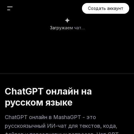
Создать аккаунт
Новый чат
Загружаем чат…
Поиск
Агент
Что мне нужно сделать?
Проекты
Медиа
ChatGPT 5.6
Изображения
Видео
ChatGPT онлайн на
Аудио
русском языке
Музыка
Приложения
ChatGPT онлайн в MashaGPT - это
русскоязычный ИИ-чат для текстов, кода,