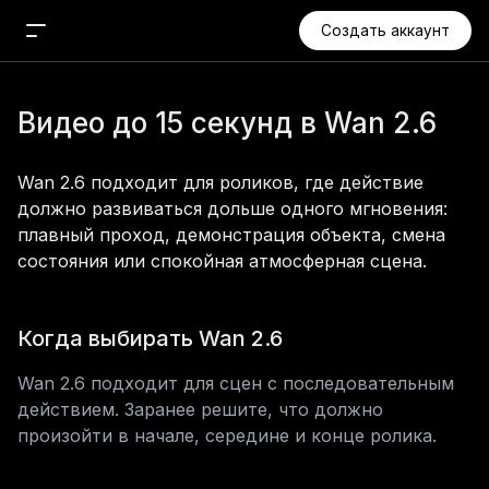
Создать аккаунт
Новый чат
Видео до 15 секунд в Wan 2.6
Поиск
Агент
Wan 2.6 подходит для роликов, где действие 
Проекты
должно развиваться дольше одного мгновения: 
Медиа
плавный проход, демонстрация объекта, смена 
состояния или спокойная атмосферная сцена.
Изображения
Видео
Когда выбирать Wan 2.6
Аудио
Музыка
Wan 2.6 подходит для сцен с последовательным 
действием. Заранее решите, что должно 
Приложения
произойти в начале, середине и конце ролика.