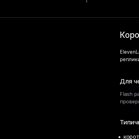
Новый чат
Коро
Поиск
Агент
ElevenL
Проекты
реплик
Изображения
Видео
Для ч
Аудио
Flash р
Музыка
провери
Приложения
Типич
корот