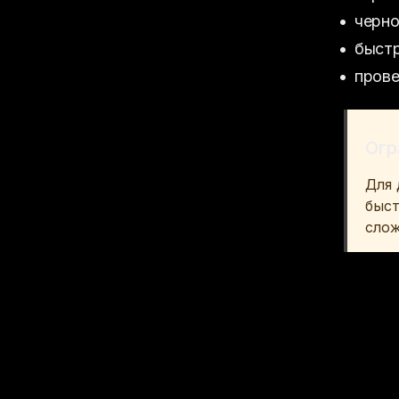
черно
быстр
прове
Огр
Для 
быст
слож