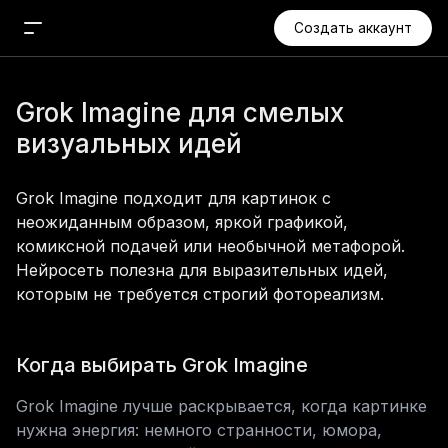
Создать аккаунт
Новый чат
Grok Imagine для смелых 
Поиск
визуальных идей
Агент
Проекты
Grok Imagine подходит для картинок с 
Медиа
неожиданным образом, яркой графикой, 
комиксной подачей или необычной метафорой. 
Изображения
Нейросеть полезна для выразительных идей, 
Видео
которым не требуется строгий фотореализм.
Аудио
Музыка
Когда выбирать Grok Imagine
Приложения
Grok Imagine лучше раскрывается, когда картинке 
нужна энергия: немного странности, юмора, 