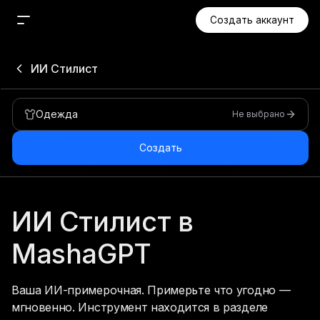
Подобрать образ по фотографии
Создать аккаунт
Новый чат
ИИ Стилист
Поиск
Агент
Одежда
Не выбрано
Проекты
Медиа
Создать
Изображения
Видео
ИИ Стилист в 
Аудио
MashaGPT
Музыка
Приложения
Ваша ИИ-примерочная. Примерьте что угодно — 
мгновенно. Инструмент находится в разделе 