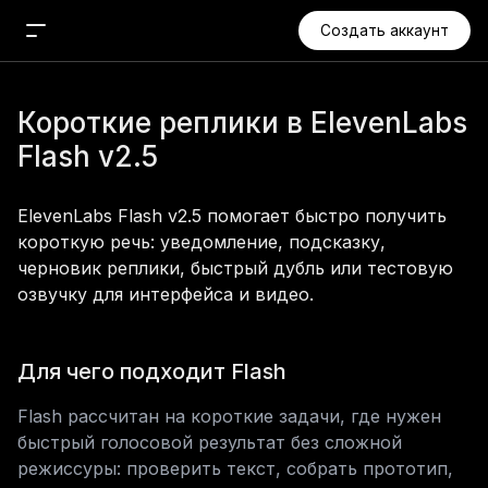
Создать аккаунт
Новый чат
Короткие реплики в ElevenLabs 
Поиск
Flash v2.5
Агент
Проекты
ElevenLabs Flash v2.5 помогает быстро получить 
Медиа
короткую речь: уведомление, подсказку, 
черновик реплики, быстрый дубль или тестовую 
Изображения
озвучку для интерфейса и видео.
Видео
Аудио
Для чего подходит Flash
Музыка
Приложения
Flash рассчитан на короткие задачи, где нужен 
быстрый голосовой результат без сложной 
режиссуры: проверить текст, собрать прототип, 