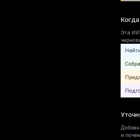
Когда
Эта ИИ
чернов
Найти
Собра
Предл
Подго
Уточн
Добавь
и почем