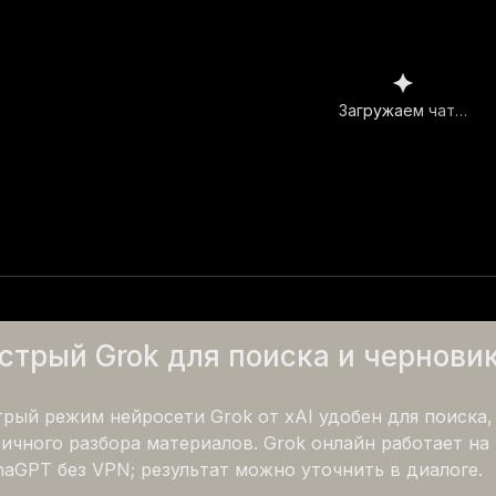
Загружаем чат…
Что мне нужно сделать?
стрый Grok для поиска и чернови
рый режим нейросети Grok от xAI удобен для поиска, 
ичного разбора материалов. Grok онлайн работает на 
aGPT без VPN; результат можно уточнить в диалоге.