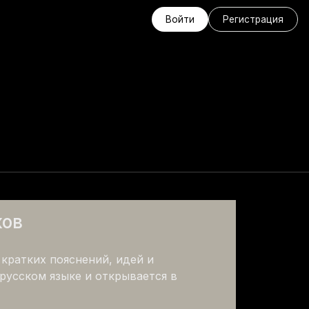
Войти
Регистрация
ChatGPT 5.6
ков
кратких пояснений, идей и 
русском языке и открывается в 