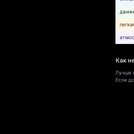
движе
легка
атмос
Как н
Лучше 
Если д