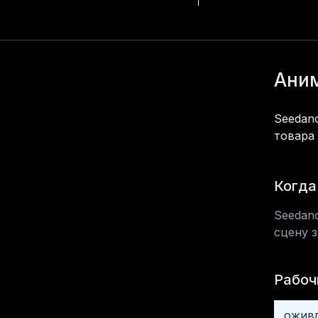
Новый чат
Аним
Поиск
Агент
Seedanc
Проекты
товара
Изображения
Видео
Когда
Аудио
Seedan
Музыка
сцену з
Приложения
Рабоч
оживл