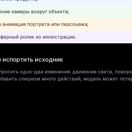
ние камеры вокруг объекта;
я анимация портрета или персонажа;
ферный ролик из иллюстрации.
е испортить исходник
просить одно-два изменения: движение света, поворот
обавить слишком много действий, модель может потер