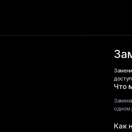
За
Замени
доступ
Что 
Замена
одном 
Как 