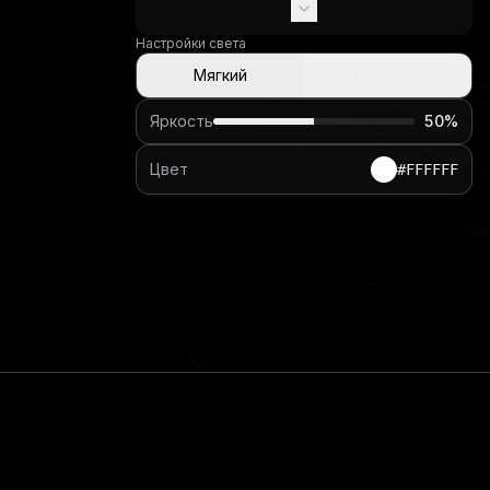
Настройки света
Мягкий
Жёсткий
Яркость
50
%
Цвет
#FFFFFF