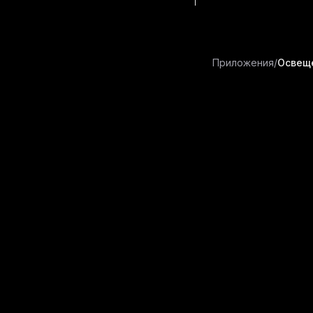
Настроить свет на фотографии
Новый чат
Приложения
/
Освещ
Поиск
Агент
Проекты
Изображения
Видео
Аудио
Музыка
Приложения