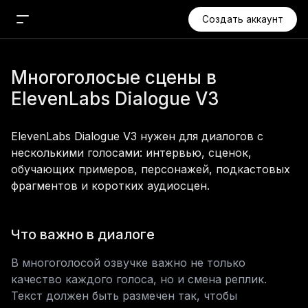
Создать аккаунт
Новый чат
Многоголосые сцены в 
Поиск
ElevenLabs Dialogue V3
Агент
Проекты
ElevenLabs Dialogue V3 нужен для диалогов с 
Медиа
несколькими голосами: интервью, сценок, 
обучающих примеров, персонажей, подкастовых 
Изображения
фрагментов и коротких аудиосцен.
Видео
Аудио
Что важно в диалоге
Музыка
Приложения
В многоголосой озвучке важно не только 
качество каждого голоса, но и смена реплик. 
Текст должен быть размечен так, чтобы 