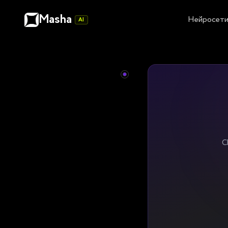
Masha
Нейросет
AI
C