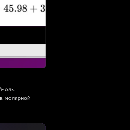
моль. 
в молярной 