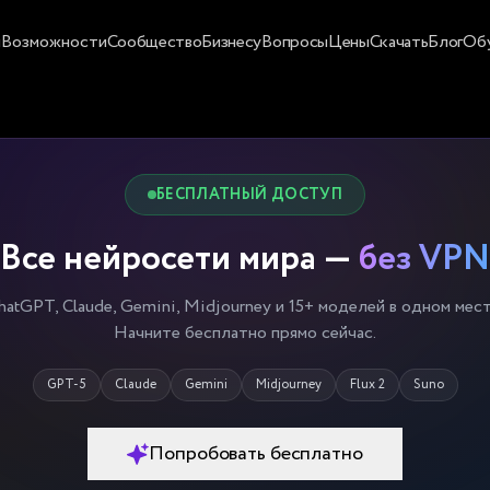
и
Возможности
Сообщество
Бизнесу
Вопросы
Цены
Скачать
Блог
Об
БЕСПЛАТНЫЙ ДОСТУП
Все нейросети мира —
без VPN
hatGPT, Claude, Gemini, Midjourney и 15+ моделей в одном мест
Начните бесплатно прямо сейчас.
GPT-5
Claude
Gemini
Midjourney
Flux 2
Suno
Попробовать бесплатно