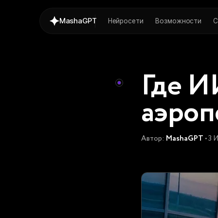
MashaGPT
Нейросети
Возможности
С
Где И
аэроп
Автор:
MashaGPT
• 3 