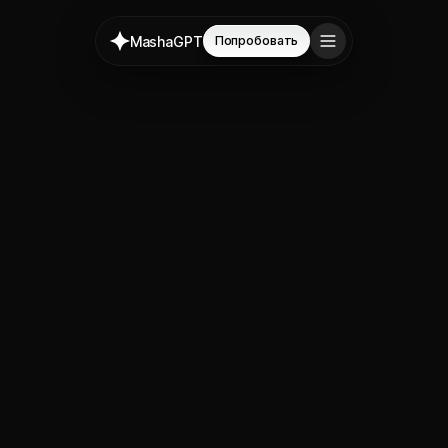
MashaGPT
Попробовать