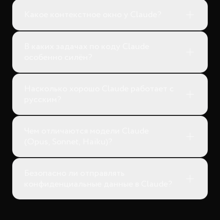
Какое контекстное окно у Claude?
В каких задачах по коду Claude
особенно силён?
Насколько хорошо Claude работает с
русским?
Чем отличаются модели Claude
(Opus, Sonnet, Haiku)?
Безопасно ли отправлять
конфиденциальные данные в Claude?