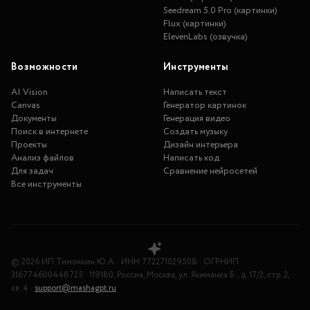
Seedream 5.0 Pro (картинки)
Flux (картинки)
ElevenLabs (озвучка)
Возможности
Инструменты
AI Vision
Написать текст
Canvas
Генератор картинок
Документы
Генерация видео
Поиск в интернете
Создать музыку
Проекты
Дизайн интерьера
Анализ файлов
Написать код
Для задач
Сравнение нейросетей
Все инструменты
©
2026
ИП Тимочкин Ю.А.
·
ИНН
772271029508
·
ОГРНИП
316774600448725
·
119180, Россия, Москва, ул. Якиманка Б., д. 17/2, стр. 2,
кв. 4
·
support@mashagpt.ru