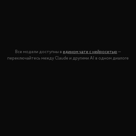
Все модели доступны в
едином чате с нейросетью
—
переключайтесь между
Claude
и другими AI в одном диалоге
Почему
Claude
в Masha