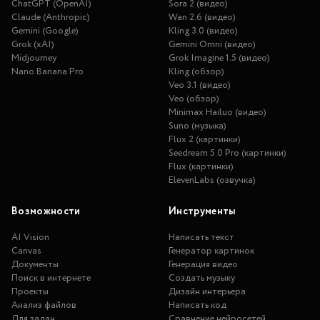
ChatGPT (OpenAI)
Sora 2 (видео)
Claude (Anthropic)
Wan 2.6 (видео)
Gemini (Google)
Kling 3.0 (видео)
Grok (xAI)
Gemini Omni (видео)
Midjourney
Grok Imagine 1.5 (видео)
Nano Banana Pro
Kling (обзор)
Veo 3.1 (видео)
Veo (обзор)
Minimax Hailuo (видео)
Suno (музыка)
Flux 2 (картинки)
Seedream 5.0 Pro (картинки)
Flux (картинки)
ElevenLabs (озвучка)
Возможности
Инструменты
AI Vision
Написать текст
Canvas
Генератор картинок
Документы
Генерация видео
Поиск в интернете
Создать музыку
Проекты
Дизайн интерьера
Анализ файлов
Написать код
Для задач
Сравнение нейросетей