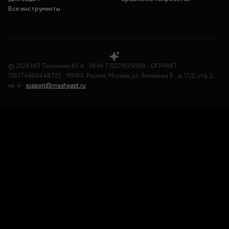
Все инструменты
©
2026
ИП Тимочкин Ю.А.
·
ИНН
772271029508
·
ОГРНИП
316774600448725
·
119180, Россия, Москва, ул. Якиманка Б., д. 17/2, стр. 2,
кв. 4
·
support@mashagpt.ru