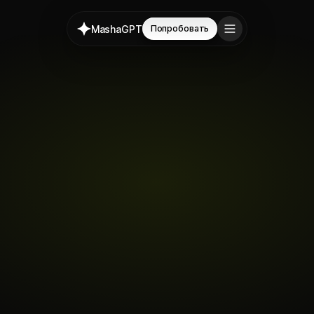
MashaGPT
Попробовать