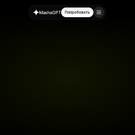
MashaGPT
Попробовать