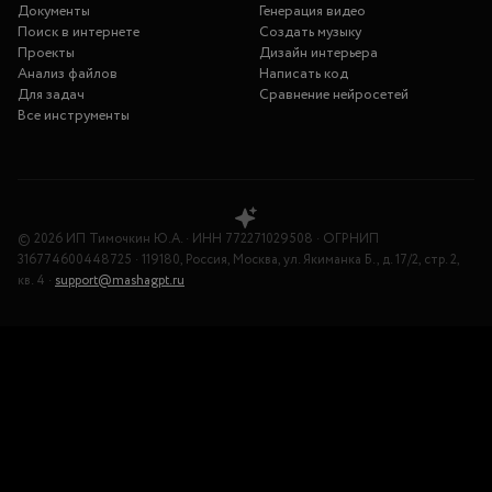
Документы
Генерация видео
Поиск в интернете
Создать музыку
Проекты
Дизайн интерьера
Анализ файлов
Написать код
Для задач
Сравнение нейросетей
Все инструменты
©
2026
ИП Тимочкин Ю.А.
·
ИНН
772271029508
·
ОГРНИП
316774600448725
·
119180, Россия, Москва, ул. Якиманка Б., д. 17/2, стр. 2,
кв. 4
·
support@mashagpt.ru