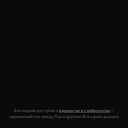
Все модели доступны в
едином чате с нейросетью
—
переключайтесь между
Flux
и другими AI в одном диалоге