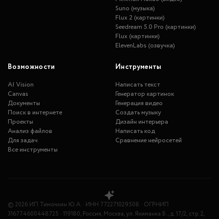
Suno (музыка)
Flux 2 (картинки)
Seedream 5.0 Pro (картинки)
Flux (картинки)
ElevenLabs (озвучка)
Возможности
Инструменты
AI Vision
Написать текст
Canvas
Генератор картинок
Документы
Генерация видео
Поиск в интернете
Создать музыку
Проекты
Дизайн интерьера
Анализ файлов
Написать код
Для задач
Сравнение нейросетей
Все инструменты
©
2026
ИП Тимочкин Ю.А.
·
ИНН
772271029508
·
ОГРНИП
316774600448725
·
119180, Россия, Москва, ул. Якиманка Б., д. 17/2, стр. 2,