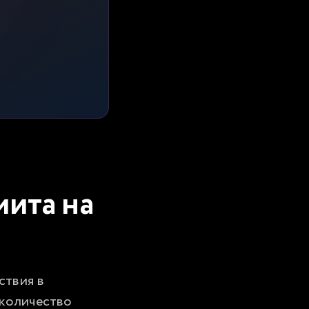
ита на
твия в 
количество 