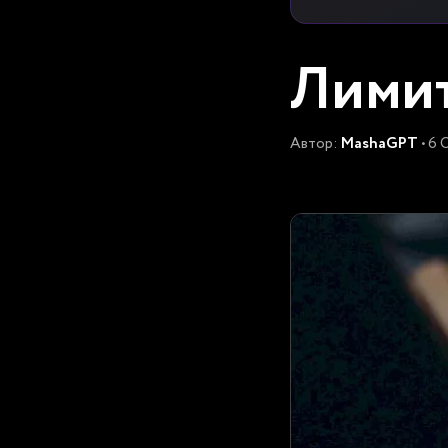
Лимит
Автор:
MashaGPT
• 6 