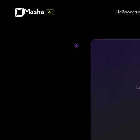
Masha
Нейросет
AI
C