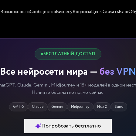
и
Возможности
Сообщество
Бизнесу
Вопросы
Цены
Скачать
Блог
Об
БЕСПЛАТНЫЙ ДОСТУП
Все нейросети мира —
без VPN
hatGPT, Claude, Gemini, Midjourney и 15+ моделей в одном мест
Начните бесплатно прямо сейчас.
GPT-5
Claude
Gemini
Midjourney
Flux 2
Suno
Попробовать бесплатно