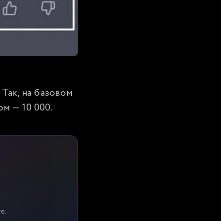
ак, на базовом 
ом — 10 000.
е.