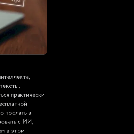
нтеллекта, 
ексты, 
ься практически 
есплатной 
 послать в 
овать с ИИ, 
м в этом 