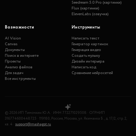
Seedream 5.0 Pro (картинки)
Flux (картинки)
ElevenLabs (озвучка)
Возможности
Инструменты
AI Vision
Написать текст
Canvas
Генератор картинок
Документы
Генерация видео
Поиск в интернете
Создать музыку
Проекты
Дизайн интерьера
Анализ файлов
Написать код
Для задач
Сравнение нейросетей
Все инструменты
©
2026
ИП Тимочкин Ю.А.
·
ИНН
772271029508
·
ОГРНИП
316774600448725
·
119180, Россия, Москва, ул. Якиманка Б., д. 17/2, стр. 2,
кв. 4
·
support@mashagpt.ru