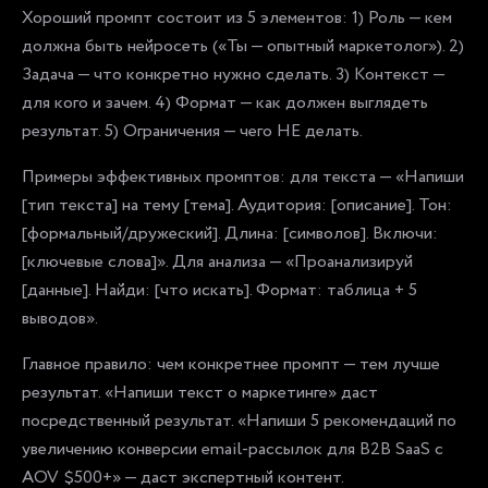
Хороший промпт состоит из 5 элементов: 1) Роль — кем
должна быть нейросеть («Ты — опытный маркетолог»). 2)
Задача — что конкретно нужно сделать. 3) Контекст —
для кого и зачем. 4) Формат — как должен выглядеть
результат. 5) Ограничения — чего НЕ делать.
Примеры эффективных промптов: для текста — «Напиши
[тип текста] на тему [тема]. Аудитория: [описание]. Тон:
[формальный/дружеский]. Длина: [символов]. Включи:
[ключевые слова]». Для анализа — «Проанализируй
[данные]. Найди: [что искать]. Формат: таблица + 5
выводов».
Главное правило: чем конкретнее промпт — тем лучше
результат. «Напиши текст о маркетинге» даст
посредственный результат. «Напиши 5 рекомендаций по
увеличению конверсии email-рассылок для B2B SaaS с
AOV $500+» — даст экспертный контент.