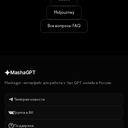
25K энергии
Оплата в рублях российскими картами и через СБП
Canvas — редактирование и совместная работа с AI в 
Переключение между моделями в одном чате — можно 
Midjourney
реальном времени
начать диалог с ChatGPT и продолжить на Claude
Генерация изображений, видео и музыки в одном месте
Все вопросы FAQ
Поддержка на русском языке
MashaGPT
Mashagpt
-
интерфейс для работы с
Чат GPT
онлайн в России.
Телеграм новости
Группа в ВК
Поддержка