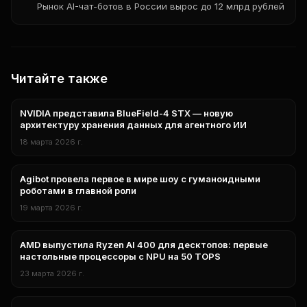
Рынок AI-чат-ботов в России вырос до 12 млрд рублей
Читайте также
NVIDIA представила BlueField-4 STX — новую
технологии
архитектуру хранения данных для агентного ИИ
18 марта 2026 г.
Agibot провела первое в мире шоу с гуманоидными
технологии
роботами в главной роли
19 марта 2026 г.
AMD выпустила Ryzen AI 400 для десктопов: первые
технологии
настольные процессоры с NPU на 50 TOPS
23 марта 2026 г.