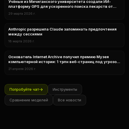
Учёные из Мичиганского университета создали ИИ-
нейросети
платформу GPS для ускоренного поиска лекарств от
рака и фиброза лёгких
29 марта 2026 г.
Anthropic разрешила Claude запоминать предпочтения
нейросети
между сессиями
18 марта 2026 г.
Основатель Internet Archive получил премию Музея
нейросети
компьютерной истории: 1 трлн веб-страниц под угрозой
из-за ИИ
21 апреля 2026 г.
Попробуйте чат
Инструменты
Сравнение моделей
Все новости