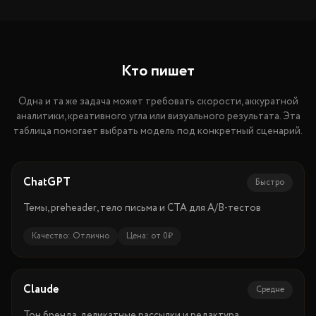
Кто пишет
Одна и та же задача может требовать скорости, аккуратной
аналитики, креативного угла или визуального результата. Эта
таблица помогает выбрать модель под конкретный сценарий.
ChatGPT
Быстро
Темы, preheader, тело письма и CTA для A/B-тестов
Качество:
Отлично
Цена:
от 0₽
Claude
Средне
Тон бренда, деликатные рассылки и редактура