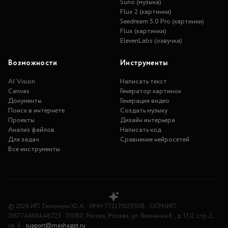
Suno (музыка)
Flux 2 (картинки)
Seedream 5.0 Pro (картинки)
Flux (картинки)
ElevenLabs (озвучка)
Возможности
Инструменты
AI Vision
Написать текст
Canvas
Генератор картинок
Документы
Генерация видео
Поиск в интернете
Создать музыку
Проекты
Дизайн интерьера
Анализ файлов
Написать код
Для задач
Сравнение нейросетей
Все инструменты
©
2026
ИП Тимочкин Ю.А.
·
ИНН
772271029508
·
ОГРНИП
316774600448725
·
119180, Россия, Москва, ул. Якиманка Б., д. 17/2, стр. 2,
кв. 4
·
support@mashagpt.ru