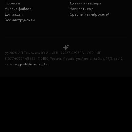
Проекты
Дизайн интерьера
Анализ файлов
Написать код
Для задач
Сравнение нейросетей
Все инструменты
©
2026
ИП Тимочкин Ю.А.
·
ИНН
772271029508
·
ОГРНИП
316774600448725
·
119180, Россия, Москва, ул. Якиманка Б., д. 17/2, стр. 2,
кв. 4
·
support@mashagpt.ru