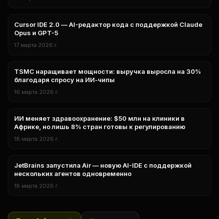
Cursor IDE 2.0 — AI-редактор кода с поддержкой Claude
нейросети
Opus и GPT-5
17 марта 2026 г.
TSMC наращивает мощности: выручка выросла на 30%
Технологии
благодаря спросу на ИИ-чипы
16 марта 2026 г.
ИИ меняет здравоохранение: $50 млн на клиники в
исследования
Африке, но лишь 8% стран готовы к регулированию
18 марта 2026 г.
JetBrains запустила Air — новую AI-IDE с поддержкой
технологии
нескольких агентов одновременно
18 марта 2026 г.