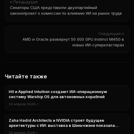
Предыдущая
Сенаторы США представили двухпартийный
законопроект о комиссии по влиянию ИИ на рынок труда
Следующая
AMD и Oracle развернут 50 000 GPU Instinct MI450 в
новых ИИ-суперкластерах
Читайте также
HII и Applied Intuition создают ИИ-операционную
нейросети
систему Warship OS для автономных кораблей
24 апреля 2026 г.
Zaha Hadid Architects и NVIDIA строят будущее
нейросети
архитектуры с ИИ: выставка в Шэньчжэне показала
генеративный дизайн в действии
22 апреля 2026 г.