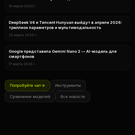
16 марта 2026 г.
DeepSeek V4 и Tencent Hunyuan выйдут в апреле 2026:
в мире
триллион параметров и мультимодальность
23 марта 2026 г.
Google представила Gemini Nano 2 — AI-модель для
нейросети
смартфонов
17 марта 2026 г.
Попробуйте чат
Инструменты
Сравнение моделей
Все новости