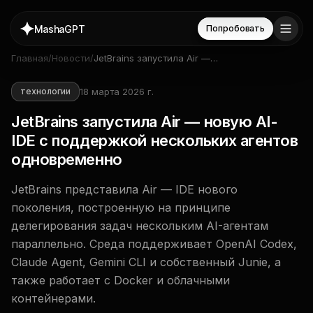
MashaGPT
Попробовать
Главная
/
Новости
/
JetBrains запустила Air —
новую AI-IDE с поддержкой
нескольких агентов
18 марта 2026 г.
технологии
одновременно
JetBrains запустила Air — новую AI-
IDE с поддержкой нескольких агентов
одновременно
JetBrains представила Air — IDE нового
поколения, построенную на принципе
делегирования задач нескольким AI-агентам
параллельно. Среда поддерживает OpenAI Codex,
Claude Agent, Gemini CLI и собственный Junie, а
также работает с Docker и облачными
контейнерами.