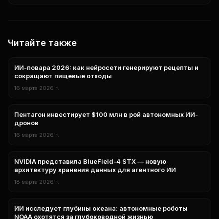
Читайте также
ИИ-повара 2026: как нейросети генерируют рецепты и
Технологии
сокращают пищевые отходы
16 марта 2026 г.
Пентагон инвестирует $100 млн в рой автономных ИИ-
Технологии
дронов
16 марта 2026 г.
NVIDIA представила BlueField-4 STX — новую
технологии
архитектуру хранения данных для агентного ИИ
18 марта 2026 г.
ИИ исследует глубины океана: автономные роботы
Наука
NOAA охотятся за глубоководной жизнью