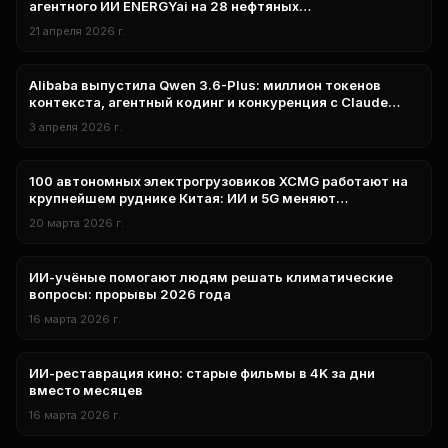
агентного ИИ ENERGYai на 28 нефтяных
месторождениях ADNOC
21 апреля 2026 г.
Alibaba выпустила Qwen 3.6-Plus: миллион токенов
нейросети
контекста, агентный кодинг и конкуренция с Claude
Opus 4.5
3 апреля 2026 г.
100 автономных электрогрузовиков XCMG работают на
технологии
крупнейшем руднике Китая: ИИ и 5G меняют
горнодобычу
20 марта 2026 г.
ИИ-учёные помогают людям решать климатические
Исследования
вопросы: прорывы 2026 года
16 марта 2026 г.
ИИ-реставрация кино: старые фильмы в 4K за дни
Генерация
вместо месяцев
16 марта 2026 г.