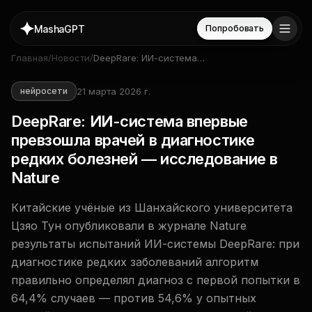
MashaGPT
Попробовать
Главная
/
Новости
/
DeepRare: ИИ-система
впервые превзошла врачей в
диагностике редких болезней
21 марта 2026 г.
нейросети
— исследование в Nature
DeepRare: ИИ-система впервые
превзошла врачей в диагностике
редких болезней — исследование в
Nature
Китайские учёные из Шанхайского университета
Цзяо Тун опубликовали в журнале Nature
результаты испытаний ИИ-системы DeepRare: при
диагностике редких заболеваний алгоритм
правильно определял диагноз с первой попытки в
64,4% случаев — против 54,6% у опытных