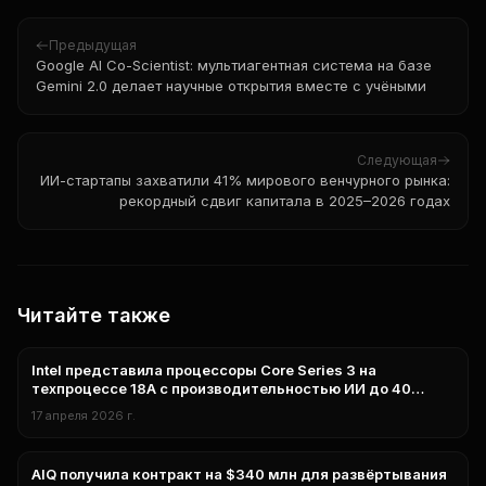
Предыдущая
Google AI Co-Scientist: мультиагентная система на базе
Gemini 2.0 делает научные открытия вместе с учёными
Следующая
ИИ-стартапы захватили 41% мирового венчурного рынка:
рекордный сдвиг капитала в 2025–2026 годах
Читайте также
Intel представила процессоры Core Series 3 на
нейросети
техпроцессе 18A с производительностью ИИ до 40
TOPS
17 апреля 2026 г.
AIQ получила контракт на $340 млн для развёртывания
нейросети