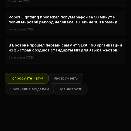
17 марта 2026 г.
Робот Lightning пробежал полумарафон за 50 минут и
нейросети
побил мировой рекорд человека: в Пекине 100 команд
вывели гуманоидов на дистанцию
22 апреля 2026 г.
В Бостоне прошёл первый саммит SLxAI: 60 организаций
нейросети
из 25 стран создают стандарты ИИ для языка жестов
22 апреля 2026 г.
Попробуйте чат
Инструменты
Сравнение моделей
Все новости