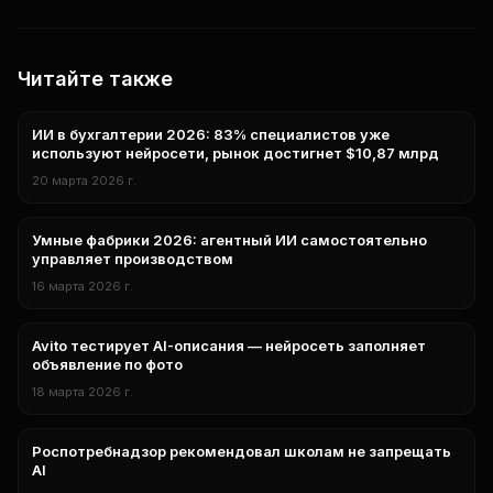
Читайте также
ИИ в бухгалтерии 2026: 83% специалистов уже
бизнес
используют нейросети, рынок достигнет $10,87 млрд
20 марта 2026 г.
Умные фабрики 2026: агентный ИИ самостоятельно
Бизнес
управляет производством
16 марта 2026 г.
Avito тестирует AI-описания — нейросеть заполняет
бизнес
объявление по фото
18 марта 2026 г.
Роспотребнадзор рекомендовал школам не запрещать
регулирование
AI