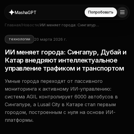
MashaGPT
Попробовать
Главная
/
Новости
/
ИИ меняет города: Сингапур,
Дубай и Катар внедряют
интеллектуальное управление
20 марта 2026 г.
технологии
трафиком и транспортом
ИИ меняет города: Сингапур, Дубай и
Катар внедряют интеллектуальное
управление трафиком и транспортом
Умные города переходят от пассивного
мониторинга к активному ИИ-управлению:
система AGIL контролирует 6000 автобусов в
Сингапуре, а Lusail City в Катаре стал первым
городом, построенным с нуля на основе ИИ-
платформы.