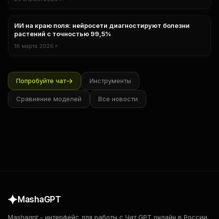
ИИ на краю поля: нейросети диагностируют болезни
Исследования
растений с точностью 99,5%
16 марта 2026 г.
Попробуйте чат
Инструменты
Сравнение моделей
Все новости
MashaGPT
Mashagpt
-
интерфейс для работы с
Чат GPT
онлайн в России.