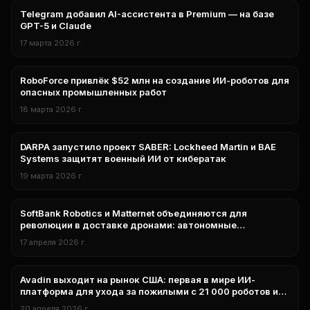
Telegram добавил AI-ассистента в Premium — на базе
технологии
GPT-5 и Claude
17 марта 2026 г.
RoboForce привлёк $52 млн на создание ИИ-роботов для
технологии
опасных промышленных работ
18 марта 2026 г.
DARPA запустило проект SABER: Lockheed Martin и BAE
технологии
Systems защитят военный ИИ от кибератак
19 марта 2026 г.
SoftBank Robotics и Matternet объединяются для
нейросети
революции в доставке дронами: автономные
воздушные сети покроют США
17 апреля 2026 г.
Avadin выходит на рынок США: первая в мире ИИ-
нейросети
платформа для ухода за пожилыми с 21 000 роботов и
79 млн взаимодействий
20 апреля 2026 г.