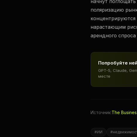
начнут поглощать
поляризацию рынк
концентрируются 
нарастающим риск
арендного спроса
Попробуйте не
GPT-5, Claude, Ge
месте
Источник:
The Busine
#
ИИ
#
недвижимос