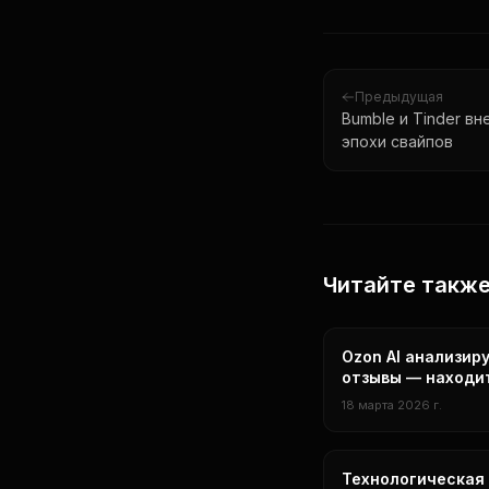
Предыдущая
Bumble и Tinder в
эпохи свайпов
Читайте такж
бизнес
Ozon AI анализир
отзывы — находи
проблемы товаро
18 марта 2026 г.
автоматически
нейросети
Технологическая