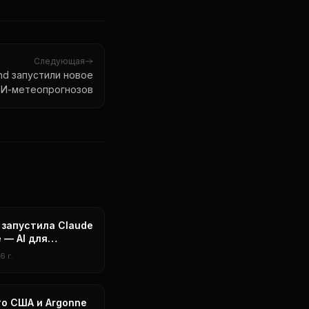
Следующая
nd запустили новое
ИИ-метеопрогнозов
c запустила Claude
e — AI для
ивного рынка
6 г.
о США и Argonne