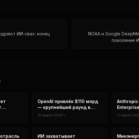
недряют ИИ-свах: конец
NOAA и Google DeepMi
поколение 
е
бизнес
Бизнес
ует
OpenAI привлёк $110 млрд
Anthropi
т
— крупнейший раунд в
Enterpris
в
истории tech
корпорат
18 марта 2026 г.
17 марта 202
нейросети
нейросети
 отрасль
ИИ захватывает
Минэнерг