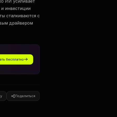
ко ИИ усиливает
 и инвестиции
ты сталкиваются с
евым драйвером
ать бесплатно
ку
Поделиться