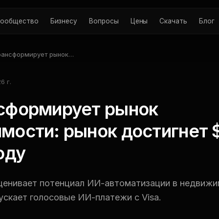
ообщество
Бизнесу
Вопросы
Цены
Скачать
Блог
рансформирует рынок
ижимости: рынок
гнет $1,3 трлн к 2030
6 г.
сформирует рынок
мости: рынок достигнет $
оду
оценивает потенциал ИИ-автоматизации в недвижи
пускает голосовые ИИ-платежи с Visa.