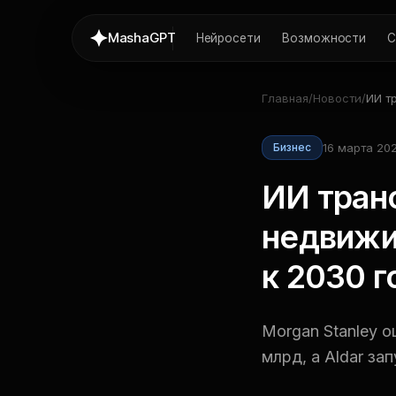
MashaGPT
Нейросети
Возможности
С
Главная
/
Новости
/
ИИ т
недв
дости
16 марта 202
Бизнес
году
ИИ тран
недвижи
к 2030 г
Morgan Stanley 
млрд, а Aldar за