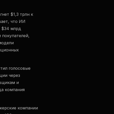
нет $1,3 трлн к
вает, что ИИ
о $34 млрд
 покупателей,
модели
иционных
стил голосовые
ции через
авщикам и
да компания
окерские компании