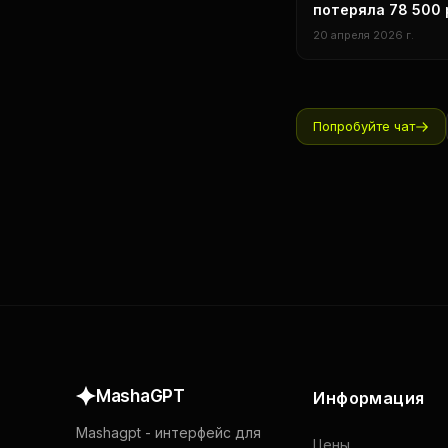
потеряла 78 500 
мест за первый к
20 апреля 2026 г.
2026 года: почти
сокращений связ
Попробуйте чат
MashaGPT
Информация
Mashagpt
-
интерфейс для
Цены