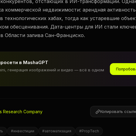
 конкурентов, отстающих в ИИ-трансформации. Одна
а коммерческой недвижимости: арендная активность
в технологических хабах, тогда как устаревшие объек
ом обесценивания. Дата-центры для ИИ стали ключ
 в Области залива Сан-Франциско.
йросети в MashaGPT
Попробов
mini, генерация изображений и видео — всё в одном
ss Research Company
Копировать ссыл
ть
#
инвестиции
#
автоматизация
#
PropTech