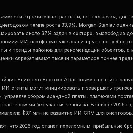
имости стремительно растёт и, по прогнозам, достиг
днегодовом темпе роста 33,9%. Morgan Stanley оцени
изировать около 37% задач в секторе, высвободив д
ономии. ИИ-платформы уже анализируют потребности
ты и тренды районов для рекомендации объектов, а 
ценки обрабатывают тысячи параметров точнее трад
ойщик Ближнего Востока Aldar совместно с Visa запу
: ИИ-агенты могут инициировать и завершать транзак
к, управляя сбором арендной платы, платежами пост
ласованиями без участия человека. В январе 2026 го
привлекла $37 млн на развитие ИИ-CRM для риелторов.
ют, что 2026 год станет переломным: прибыльные бр