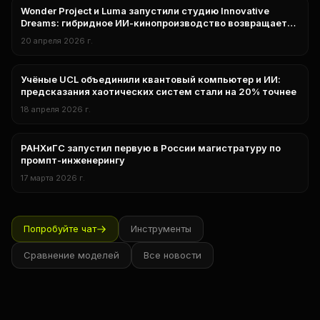
Wonder Project и Luma запустили студию Innovative
нейросети
Dreams: гибридное ИИ-кинопроизводство возвращает
рабочие места в Голливуд
20 апреля 2026 г.
Учёные UCL объединили квантовый компьютер и ИИ:
нейросети
предсказания хаотических систем стали на 20% точнее
18 апреля 2026 г.
РАНХиГС запустил первую в России магистратуру по
Наука
промпт-инженерингу
17 марта 2026 г.
Попробуйте чат
Инструменты
Сравнение моделей
Все новости