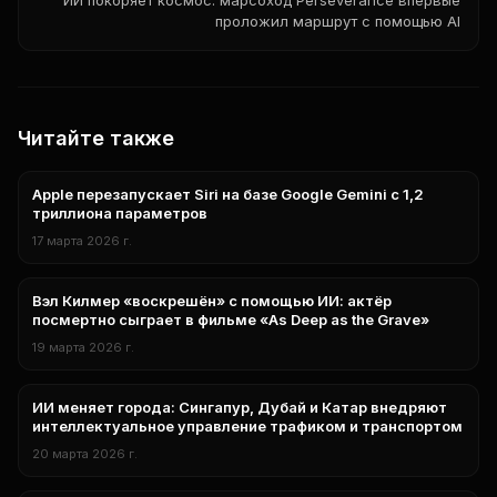
ИИ покоряет космос: марсоход Perseverance впервые
проложил маршрут с помощью AI
Читайте также
Apple перезапускает Siri на базе Google Gemini с 1,2
технологии
триллиона параметров
17 марта 2026 г.
Вэл Килмер «воскрешён» с помощью ИИ: актёр
технологии
посмертно сыграет в фильме «As Deep as the Grave»
19 марта 2026 г.
ИИ меняет города: Сингапур, Дубай и Катар внедряют
технологии
интеллектуальное управление трафиком и транспортом
20 марта 2026 г.