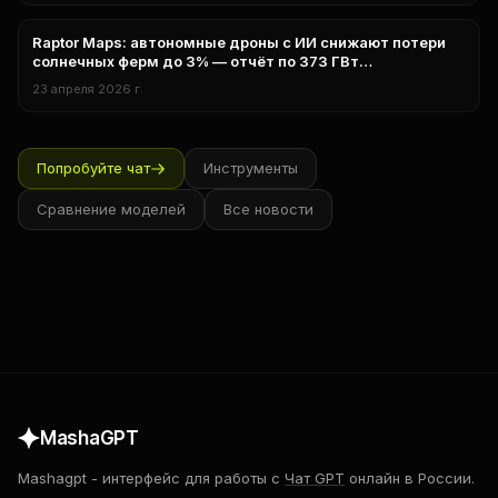
Raptor Maps: автономные дроны с ИИ снижают потери
нейросети
солнечных ферм до 3% — отчёт по 373 ГВт
установленной мощности
23 апреля 2026 г.
Попробуйте чат
Инструменты
Сравнение моделей
Все новости
MashaGPT
Mashagpt
-
интерфейс для работы с
Чат GPT
онлайн в России.