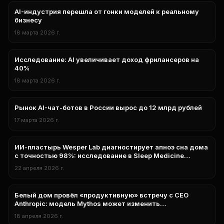
AI-индустрия перешла от гонки моделей к реальному
аналитика
бизнесу
18 марта 2026 г.
Исследование: AI увеличивает доход фрилансеров на
аналитика
40%
18 марта 2026 г.
Рынок AI-чат-ботов в России вырос до 12 млрд рублей
аналитика
17 марта 2026 г.
ИИ-пластырь Wesper Lab диагностирует апноэ сна дома
нейросети
с точностью 98%: исследование в Sleep Medicine
подтвердило надёжность автоскоринга
22 апреля 2026 г.
Белый дом провёл «продуктивную» встречу с CEO
нейросети
Anthropic: модель Mythos может изменить
кибербезопасность
18 апреля 2026 г.