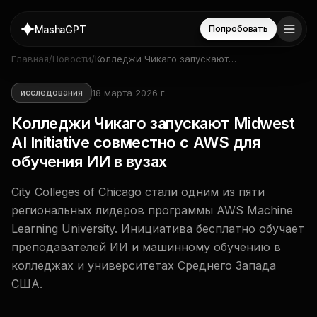
MashaGPT
Попробовать
Главная
/
Новости
/
Колледжи Чикаго запускают
Midwest AI Initiative совместно
с AWS для обучения ИИ в
18 марта 2026 г.
исследования
вузах
Колледжи Чикаго запускают Midwest
AI Initiative совместно с AWS для
обучения ИИ в вузах
City Colleges of Chicago стали одним из пяти
региональных лидеров программы AWS Machine
Learning University. Инициатива бесплатно обучает
преподавателей ИИ и машинному обучению в
колледжах и университетах Среднего Запада
США.