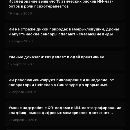
Исследование выявило 15 этических рисков ИИ-чат-
исследования
ботов в роли психотерапевтов
19 марта 2026 г.
ИИ на страже дикой природы: камеры-ловушки, дроны
исследования
и акустические сенсоры спасают исчезающие виды
20 марта 2026 г.
Учёные доказали: ИИ делает людей креативнее
исследования
18 марта 2026 г.
ИИ революционизирует пивоварение и виноделие: от
нейросети
лаборатории Heineken в Сингапуре до прорывных
исследований вкуса
21 апреля 2026 г.
Умные надгробия с QR-кодами и ИИ-картографирование
нейросети
кладбищ: рынок цифровых мемориалов достигнет
$3,66 млрд к 2034 году
23 апреля 2026 г.