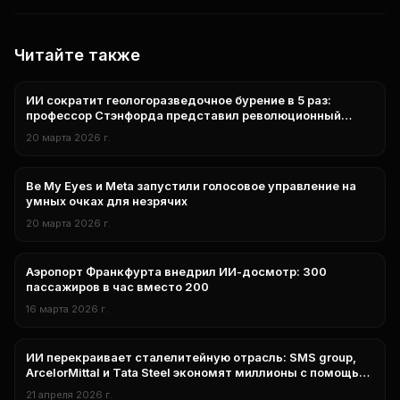
Читайте также
ИИ сократит геологоразведочное бурение в 5 раз:
технологии
профессор Стэнфорда представил революционный
подход
20 марта 2026 г.
Be My Eyes и Meta запустили голосовое управление на
технологии
умных очках для незрячих
20 марта 2026 г.
Аэропорт Франкфурта внедрил ИИ-досмотр: 300
Технологии
пассажиров в час вместо 200
16 марта 2026 г.
ИИ перекраивает сталелитейную отрасль: SMS group,
нейросети
ArcelorMittal и Tata Steel экономят миллионы с помощью
цифровых двойников
21 апреля 2026 г.