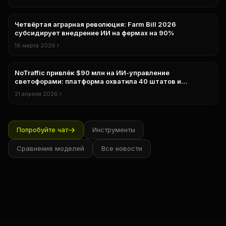
Четвёртая аграрная революция: Farm Bill 2026
Бизнес
субсидирует внедрение ИИ на фермах на 90%
16 марта 2026 г.
NoTraffic привлёк $90 млн на ИИ-управление
нейросети
светофорами: платформа охватила 40 штатов и
превращает перекрёстки в цифровую инфраструктуру
21 апреля 2026 г.
Попробуйте чат
Инструменты
Сравнение моделей
Все новости