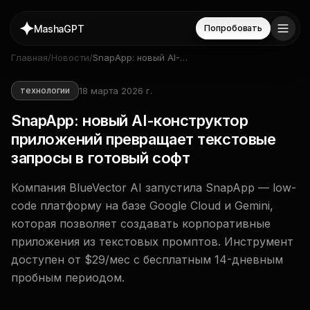
MashaGPT
Попробовать
Главная
/
Новости
/
SnapApp: новый AI-
конструктор приложений
превращает текстовые
18 марта 2026 г.
технологии
запросы в готовый софт
SnapApp: новый AI-конструктор
приложений превращает текстовые
запросы в готовый софт
Компания BlueVector AI запустила SnapApp — low-
code платформу на базе Google Cloud и Gemini,
которая позволяет создавать корпоративные
приложения из текстовых промптов. Инструмент
доступен от $29/мес с бесплатным 14-дневным
пробным периодом.