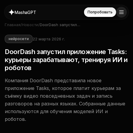
MashaGPT
Попробовать
Главная
/
Новости
/
DoorDash запустил
приложение Tasks: курьеры
зарабатывают, тренируя ИИ и
22 марта 2026 г.
нейросети
роботов
DoorDash запустил приложение Tasks:
курьеры зарабатывают, тренируя ИИ и
роботов
Компания DoorDash представила новое
приложение Tasks, которое платит курьерам за
съёмку видео повседневных задач и запись
разговоров на разных языках. Собранные данные
используются для обучения моделей ИИ и
роботов.