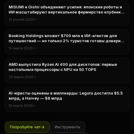
MISUMI и Oishii объединяют усилия: японские роботы и
нейросети
ИИ масштабируют вертикальное фермерство клубники
в США
21 апреля 2026 г.
Booking Holdings вложит $700 млн в ИИ-агентов для
бизнес
путешествий — но только 2% туристов готовы доверить
бронирование машине
19 марта 2026 г.
AMD выпустила Ryzen AI 400 для десктопов: первые
технологии
настольные процессоры с NPU на 50 TOPS
23 марта 2026 г.
AI-юристы оценены в миллиарды: Legora достигла $5.5
Бизнес
млрд, а Harvey — $8 млрд
16 марта 2026 г.
Попробуйте чат
Инструменты