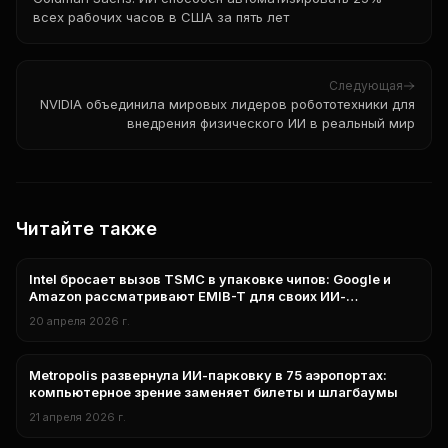
всех рабочих часов в США за пять лет
Следующая
NVIDIA объединила мировых лидеров робототехники для
внедрения физического ИИ в реальный мир
Читайте также
Intel бросает вызов TSMC в упаковке чипов: Google и
нейросети
Amazon рассматривают EMIB-T для своих ИИ-
процессоров
20 апреля 2026 г.
Metropolis развернула ИИ-парковку в 75 аэропортах:
нейросети
компьютерное зрение заменяет билеты и шлагбаумы
21 апреля 2026 г.