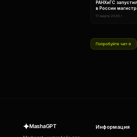
Наука
РАНХиГС запусти
в России магистр
промпт-инженери
17 марта 2026 г.
Попробуйте чат
MashaGPT
Информация