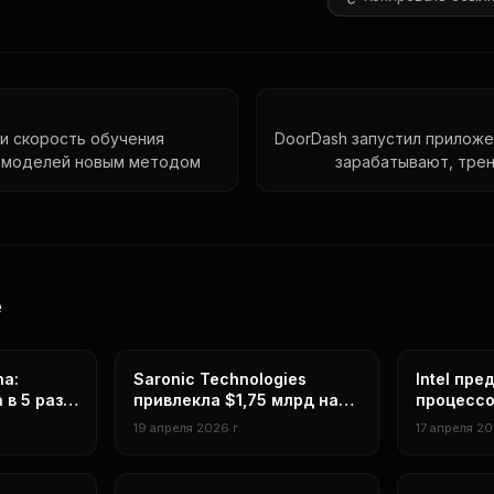
и скорость обучения
DoorDash запустил приложе
 моделей новым методом
зарабатывают, трен
е
нейросети
нейросети
ha:
Saronic Technologies
Intel пре
в 5 раз и
привлекла $1,75 млрд на
процессо
ение 2K
автономные корабли:
на техпр
19 апреля 2026 г.
17 апреля 20
стартап из Остина оценён
произво
в $9,25 млрд
до 40 TO