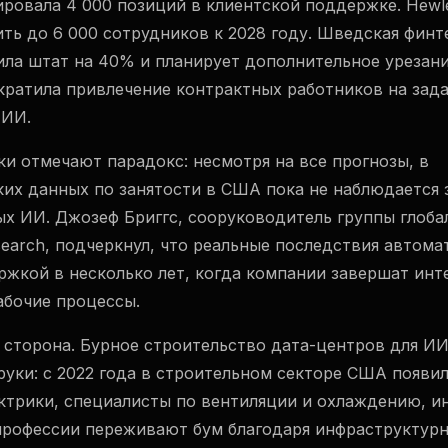
ировала 4 000 позиций в клиентской поддержке. Hewle
ить до 6 000 сотрудников к 2028 году. Шведская фин
ила штат на 40% и планирует дополнительное урезани
екратила привлечение контрактных работников на зад
 ИИ.
и отмечают парадокс: несмотря на все прогнозы, в
их данных по занятости в США пока не наблюдается 
ых ИИ. Джозеф Бриггс, сооруководитель группы глоб
earch, подчеркнул, что реальные последствия автома
ержкой в несколько лет, когда компании завершат ин
абочие процессы.
я сторона. Бурное строительство дата-центров для И
руки: с 2022 года в строительном секторе США появи
ектрики, специалисты по вентиляции и охлаждению, 
профессии переживают бум благодаря инфраструктур