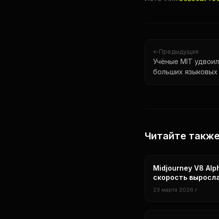
Предыдущая
Учёные MIT удвоил
больших языковых
Читайте такж
нейросети
Midjourney V8 Alp
скорость выросла 
нативное разреш
23 марта 2026 г.