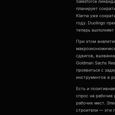
Salesforce ликвид
планирует сократ
Klarna уже сократ
году. Duolingo пр
теперь выполняет
При этом аналитик
макроэкономическ
сдвигов, вызванн
Goldman Sachs Res
проявиться с зад
инструментов в р
Есть и позитивна
спрос на рабочие 
рабочих мест. Эл
строители — эти 