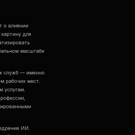
т о влиянии
 картину для
атизировать
обальном масштабе
х служб — именно
м рабочих мест.
 услугам.
профессии,
зированными
едрение ИИ.