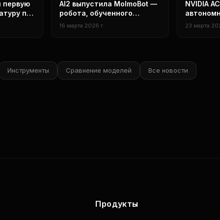
Исследования
технологии
л первую
AI2 выпустила MolmoBot —
NVIDIA A
атуру по
робота, обученного
автоном
нгу
целиком в симуляции
персонаж
16 марта 2026 г.
23 марта 202
NARAKA: 
играх
Инструменты
Сравнение моделей
Все новости
Продукты