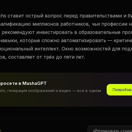
chs ставит острый вопрос перед правительствами и б
валификацию миллионов работников, чьи профессии н
ы рекомендуют инвестировать в образовательные про
 навыки, которые сложно автоматизировать — критич
моциональный интеллект. Окно возможностей для под
в, составляет от трёх до пяти лет.
йросети в MashaGPT
Попробов
mini, генерация изображений и видео — всё в одном
v
Копировать ссыл