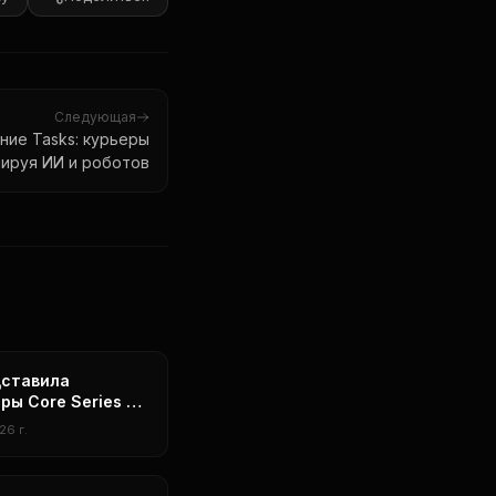
Следующая
ние Tasks: курьеры
ируя ИИ и роботов
дставила
ры Core Series 3
оцессе 18A с
26 г.
дительностью ИИ
PS