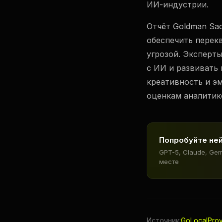
ИИ-индустрии.
Отчёт Goldman Sa
обеспечить перек
угрозой. Эксперт
с ИИ и развивать
креативность и э
оценкам аналитико
Попробуйте не
GPT-5, Claude, Ge
месте
Источник:
GoLocalPro