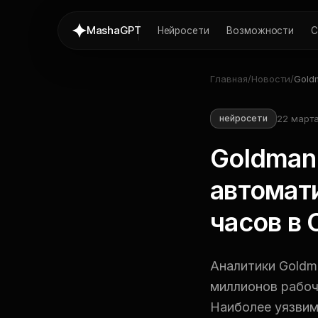
MashaGPT
Нейросети
Возможности
С
Главная
/
Новости
/
Gold
авто
рабо
22 марта
нейросети
лет
Goldman
автомат
часов в 
Аналитики Goldm
миллионов рабоч
Наиболее уязвим