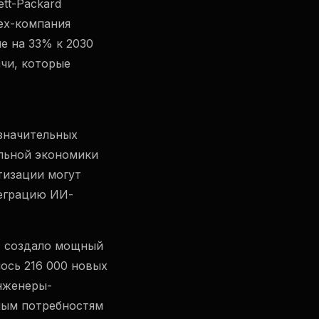
tt-Packard
тех-компания
е на 33% к 2030
ачи, которые
значительных
альной экономики
тизации могут
теграцию ИИ-
И создало мощный
лось 216 000 новых
инженеры-
ным потребностям