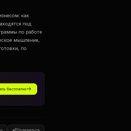
изнесом: как
аходятся под
граммы по работе
еское мышление,
готовки, по
ать бесплатно
ку
Поделиться