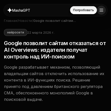
MashaGPT
Попробовать
Главная
/
Новости
/
Google позволит сайтам
отказаться от AI Overviews:
издатели получат контроль
22 марта 2026 г.
нейросети
над ИИ-поиском
Google позволит сайтам отказаться от
AI Overviews: издатели получат
контроль над ИИ-поиском
Google разрабатывает механизм, позволяющий
владельцам сайтов отключить использование их
контента в ИИ-функциях поиска. Решение
принято под давлением британского регулятора
CMA, обеспокоенного монополией Google в
поисковой выдаче.