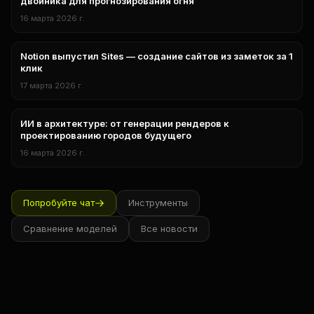
двойника для прогнозирования огня
16 марта 2026 г.
Notion выпустил Sites — создание сайтов из заметок за 1
технологии
клик
17 марта 2026 г.
ИИ в архитектуре: от генерации рендеров к
Технологии
проектированию городов будущего
16 марта 2026 г.
Попробуйте чат
Инструменты
Сравнение моделей
Все новости