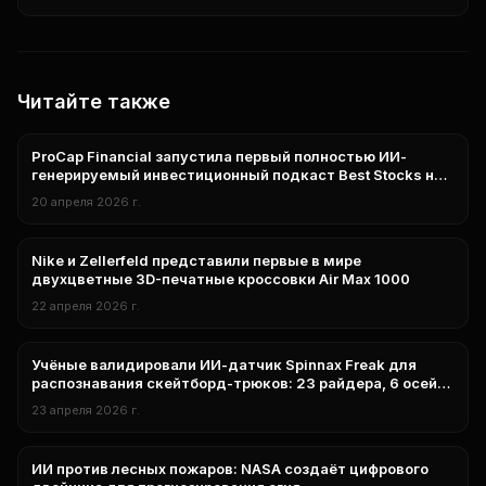
Читайте также
ProCap Financial запустила первый полностью ИИ-
нейросети
генерируемый инвестиционный подкаст Best Stocks на
Spotify и Apple Podcasts
20 апреля 2026 г.
Nike и Zellerfeld представили первые в мире
нейросети
двухцветные 3D-печатные кроссовки Air Max 1000
22 апреля 2026 г.
Учёные валидировали ИИ-датчик Spinnax Freak для
нейросети
распознавания скейтборд-трюков: 23 райдера, 6 осей
инерциальных данных и нейросетевая классификация
23 апреля 2026 г.
ИИ против лесных пожаров: NASA создаёт цифрового
Наука