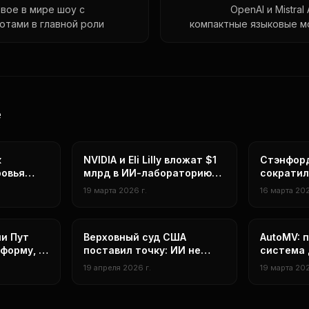
рвое в мире шоу с
OpenAI и Mistral
отами в главной роли
компактные языковые мод
n
е
исследования
Исследова
к
NVIDIA и Eli Lilly вложат $1
Стэнфорд
ровья
млрд в ИИ-лабораторию
сократил
, но
для разработки лекарств:
разработ
19 марта 2026 г.
16 марта 202
ждают о
фарминдустрия вступает
в эру цифрового открытия
нейросети
генерация
ли Пут
Верховный суд США
AutoMV: 
тформу, а
поставил точку: ИИ не
система 
 новые
может быть автором и
автомати
19 апреля 2026 г.
19 марта 202
получать авторские права
создания
клипов