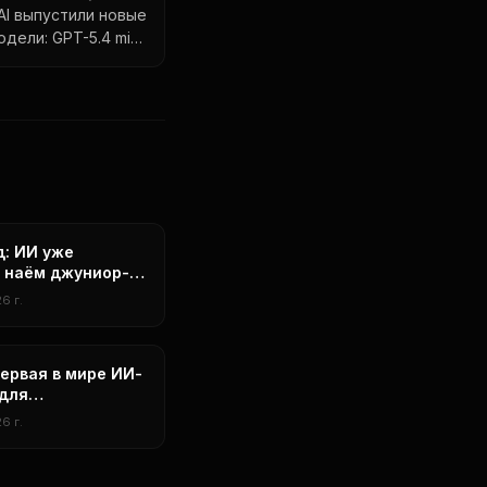
 AI выпустили новые
ели: GPT-5.4 mini,
ano и Mistral Small 4
ния
: ИИ уже
 наём джуниор-
чиков на 20%
6 г.
первая в мире ИИ-
для
ческого
6 г.
 музыкальных