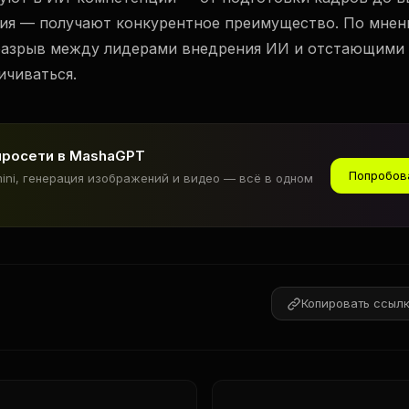
ия — получают конкурентное преимущество. По мнен
разрыв между лидерами внедрения ИИ и отстающими
ичиваться.
йросети в MashaGPT
Попробов
mini, генерация изображений и видео — всё в одном
Копировать ссыл