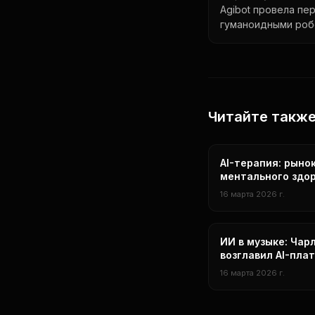
Agibot провела пе
гуманоидными роб
Читайте такж
Исследования
AI-терапия: рыно
ментального здо
превысил $8 млрд
16 марта 2026 г.
учёные предупре
рисках
Технологии
ИИ в музыке: Чар
возглавил AI-пла
Universal строит
16 марта 2026 г.
инструменты