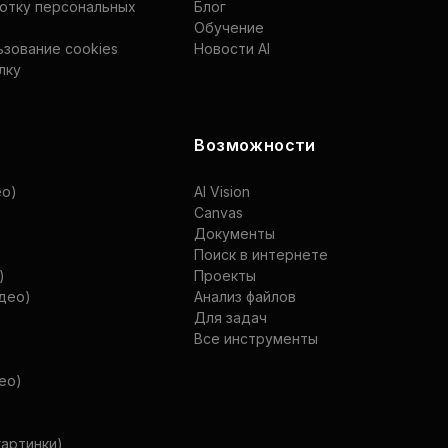
ботку персональных
Блог
Обучение
ьзование cookies
Новости AI
лку
Возможности
ео)
AI Vision
Canvas
Документы
Поиск в интернете
)
Проекты
идео)
Анализ файлов
Для задач
Все инструменты
део)
картинки)