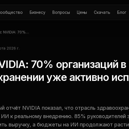
ообщество
Бизнесу
Вопросы
Цены
Скачать
Блог
с NVIDIA: 70%
низаций в
воохранении уже
рта 2026 г.
вно используют ИИ
VIDIA: 70% организаций в
хранении уже активно ис
й отчёт NVIDIA показал, что отрасль здравоохра
 ИИ к реальному внедрению. 85% руководителей з
ить выручку, а бюджеты на ИИ продолжают расти