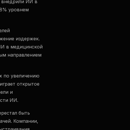
 внедрили ИИ в
78% уровнем
елей
ижение издержек.
ИИ в медицинской
ным направлением
х по увеличению
играет открытое
ели и
сти ИИ.
ерестал быть
ачей. Компании,
ыстраивания