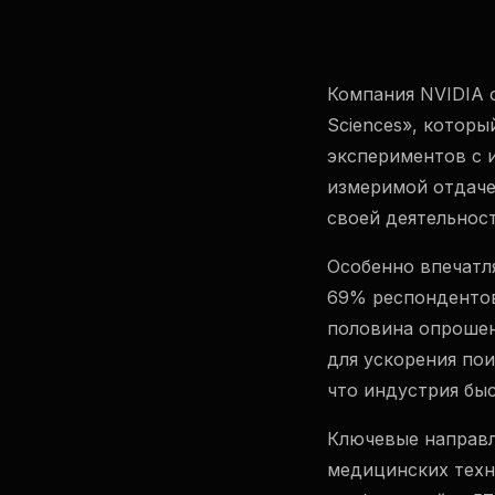
Компания NVIDIA о
Sciences», котор
экспериментов с 
измеримой отдаче
своей деятельност
Особенно впечатл
69% респондентов
половина опрошен
для ускорения пои
что индустрия бы
Ключевые направл
медицинских техн