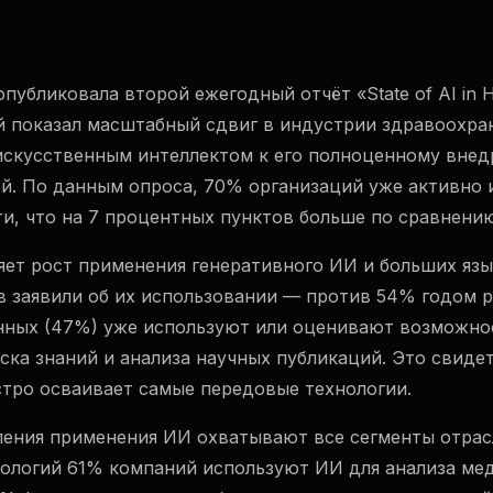
публиковала второй ежегодный отчёт «State of AI in He
ый показал масштабный сдвиг в индустрии здравоохра
искусственным интеллектом к его полноценному внед
й. По данным опроса, 70% организаций уже активно 
и, что на 7 процентных пунктов больше по сравнению
яет рост применения генеративного ИИ и больших яз
 заявили об их использовании — против 54% годом р
ных (47%) уже используют или оценивают возможно
ска знаний и анализа научных публикаций. Это свидет
стро осваивает самые передовые технологии.
ения применения ИИ охватывают все сегменты отрасл
ологий 61% компаний используют ИИ для анализа ме