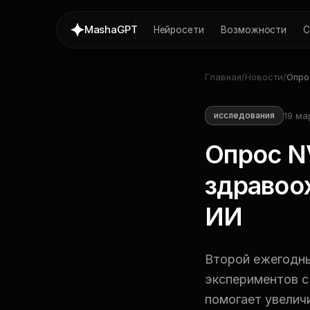
MashaGPT
Нейросети
Возможности
С
Главная
/
Новости
/
Опро
орга
здра
19 ма
исследования
акти
Опрос N
здравоо
ИИ
Второй ежегодны
экспериментов с
помогает увелич