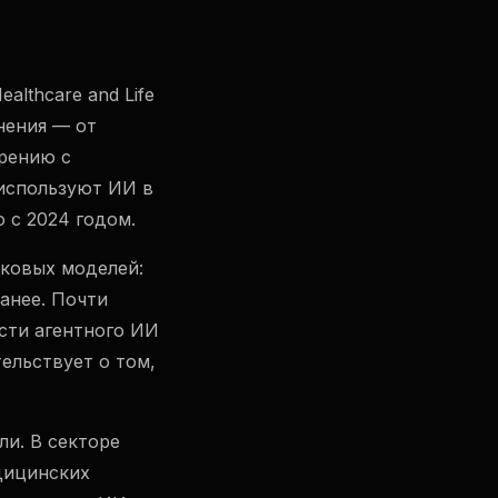
althcare and Life
нения — от
рению с
используют ИИ в
 с 2024 годом.
ыковых моделей:
анее. Почти
сти агентного ИИ
ельствует о том,
и. В секторе
дицинских