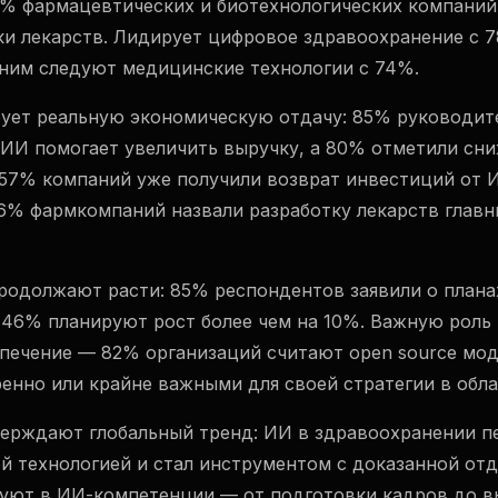
7% фармацевтических и биотехнологических компаний
ки лекарств. Лидирует цифровое здравоохранение с 
 ним следуют медицинские технологии с 74%.
ует реальную экономическую отдачу: 85% руководит
 ИИ помогает увеличить выручку, а 80% отметили сн
 57% компаний уже получили возврат инвестиций от 
46% фармкомпаний назвали разработку лекарств глав
одолжают расти: 85% респондентов заявили о плана
 46% планируют рост более чем на 10%. Важную роль 
печение — 82% организаций считают open source мод
енно или крайне важными для своей стратегии в обла
ерждают глобальный тренд: ИИ в здравоохранении п
й технологией и стал инструментом с доказанной отд
уют в ИИ-компетенции — от подготовки кадров до в