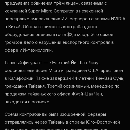
предъявила обвинения трём лицам, связанным с
компанией Super Micro Computer, в незаконной
переправке американских ИИ-серверов с чипами NVIDIA
в Китай. Общая стоимость контрабандного
оборудования оценивается в $2,5 млрд. Это самое
громкое дело о нарушении экспортного контроля в
сфере ИИ-технологий.
Главный фигурант — 71-летний Йи-Шан Лиау,
сооснователь Super Micro и гражданин США, арестован
в Калифорнии. Также задержан 44-летний Тин-Вэй Сунь,
гражданин Тайваня. Третий обвиняемый, менеджер по
продажам тайваньского офиса Жуэй-Цан Чан,
находится в розыске.
Схема контрабанды была изощрённой: серверы
отправлялись через Тайвань в страны Юго-Восточной
Азии, где их перепаковывали в немаркированные