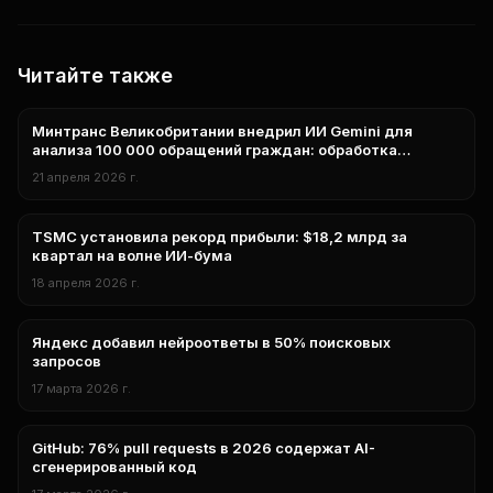
Читайте также
Минтранс Великобритании внедрил ИИ Gemini для
нейросети
анализа 100 000 обращений граждан: обработка
сократилась с месяцев до часов
21 апреля 2026 г.
TSMC установила рекорд прибыли: $18,2 млрд за
нейросети
квартал на волне ИИ-бума
18 апреля 2026 г.
Яндекс добавил нейроответы в 50% поисковых
нейросети
запросов
17 марта 2026 г.
GitHub: 76% pull requests в 2026 содержат AI-
аналитика
сгенерированный код