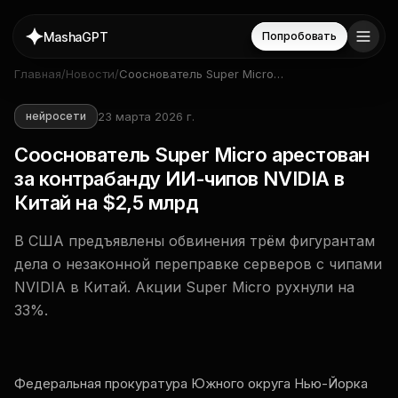
MashaGPT
Попробовать
Главная
/
Новости
/
Сооснователь Super Micro
арестован за контрабанду
ИИ-чипов NVIDIA в Китай на
23 марта 2026 г.
нейросети
$2,5 млрд
Сооснователь Super Micro арестован
за контрабанду ИИ-чипов NVIDIA в
Китай на $2,5 млрд
В США предъявлены обвинения трём фигурантам
дела о незаконной переправке серверов с чипами
NVIDIA в Китай. Акции Super Micro рухнули на
33%.
Федеральная прокуратура Южного округа Нью-Йорка