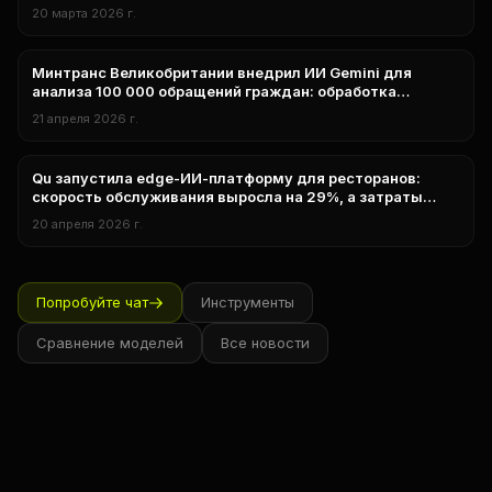
индустрию
20 марта 2026 г.
Минтранс Великобритании внедрил ИИ Gemini для
нейросети
анализа 100 000 обращений граждан: обработка
сократилась с месяцев до часов
21 апреля 2026 г.
Qu запустила edge-ИИ-платформу для ресторанов:
нейросети
скорость обслуживания выросла на 29%, а затраты
снизились на 3%
20 апреля 2026 г.
Попробуйте чат
Инструменты
Сравнение моделей
Все новости