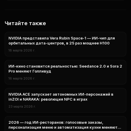
Читайте также
NVIDIA представила Vera Rubin Space-1 — ИИ-чип для
технологии
орбитальных дата-центров, в 25 раз мощнее H100
18 марта 2026 г.
ИИ-кино становится реальностью: Seedance 2.0 и Sora 2
Технологии
Pro меняют Голливуд
16 марта 2026 г.
NVIDIA ACE запускает автономных ИИ-персонажей в
технологии
inZOI и NARAKA: революция NPC в играх
23 марта 2026 г.
2026 — год ИИ-ресторанов: голосовые заказы,
бизнес
персонализация меню и автоматизация кухни меняют