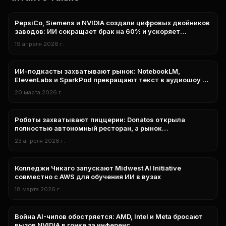
PepsiCo, Siemens и NVIDIA создали цифровых двойников
нейросети
заводов: ИИ сокращает брак на 60% и ускоряет
производство на 20%
19 апреля 2026 г.
ИИ-подкасты захватывают рынок: NotebookLM,
нейросети
ElevenLabs и SparkPod превращают текст в аудиошоу за
минуты
20 марта 2026 г.
Роботы захватывают пиццерии: Donatos открыла
нейросети
полностью автономный ресторан, а рынок
роботизированных кухонь идёт к $6,7 млрд
23 апреля 2026 г.
Колледжи Чикаго запускают Midwest AI Initiative
исследования
совместно с AWS для обучения ИИ в вузах
18 марта 2026 г.
Война AI-чипов обостряется: AMD, Intel и Meta бросают
технологии
вызов NVIDIA в гонке за инференс