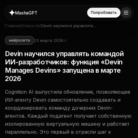
MashaGPT
Попробовать
Главная
/
Новости
/
Devin научился управлять
командой ИИ-разработчиков:
функция «Devin Manages
23 марта 2026 г.
нейросети
Devins» запущена в марте
2026
Devin научился управлять командой
ИИ-разработчиков: функция «Devin
Manages Devins» запущена в марте
2026
Cognition AI выпустила обновление, позволяющее
ИИ-агенту Devin самостоятельно создавать и
координировать команду дочерних Devin-
агентов. Каждый подагент получает собственную
изолированную виртуальную машину и работает
параллельно. Это первый в отрасли шаг к