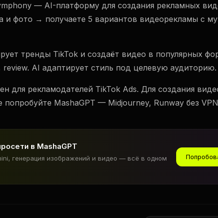
Symphony — AI-платформу для создания рекламных вид
а и фото → получаете 5 вариантов видеорекламы с му
ует тренды TikTok и создаёт видео в популярных фор
l, review. AI адаптирует стиль под целевую аудиторию.
ен для рекламодателей TikTok Ads. Для создания вид
е попробуйте MashaGPT — Midjourney, Runway без VPN
йросети в MashaGPT
Попробов
mini, генерация изображений и видео — всё в одном