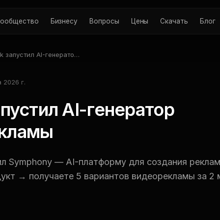
ообщество
Бизнесу
Вопросы
Цены
Скачать
Блог
ok запустил AI-генератор
орекламы
 2026 г.
апустил AI-генератор
кламы
ил Symphony — AI-платформу для создания реклам
укт → получаете 5 вариантов видеорекламы за 2 