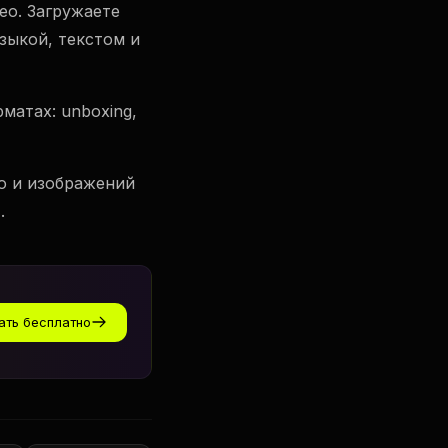
ео. Загружаете
зыкой, текстом и
матах: unboxing,
ео и изображений
.
ать бесплатно