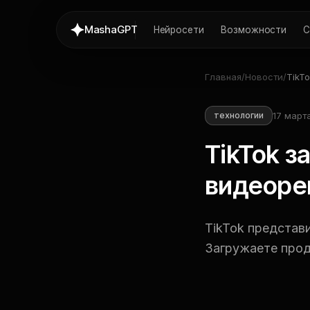
MashaGPT
Нейросети
Возможности
С
Главная
/
Новости
/
TikT
виде
17 марта
технологии
TikTok з
видеоре
TikTok представ
Загружаете прод