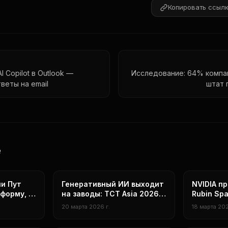
Копировать ссыл
I Copilot в Outlook —
Исследование: 64% компа
веты на email
штат 
е
технологии
технологии
ли Пут
Генеративный ИИ выходит
NVIDIA п
тформу, а
на заводы: TCT Asia 2026
Rubin Sp
 новые
показала полный цикл от
для орби
20 марта 2026 г.
18 марта 202
текста до 3D-печати
центров,
H100