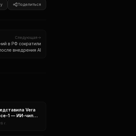
ку
Поделиться
Следующая
ний в РФ сократили
после внедрения AI
редставила Vera
ace-1 — ИИ-чип
тальных дата-
6 г.
 в 25 раз мощнее