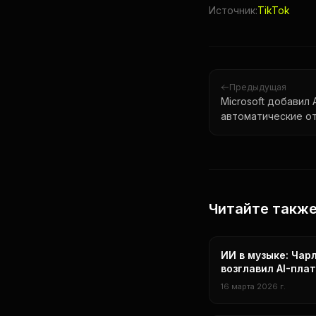
Источник:
TikTok
Предыдущая
Microsoft добавил A
автоматические от
Читайте такж
Технологии
ИИ в музыке: Чар
возглавил AI-пла
Universal строит
16 марта 2026 г.
инструменты