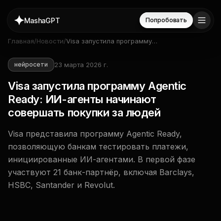
MashaGPT
Попробовать
Главная
/
Новости
/
Visa запустила программу
Agentic Ready: ИИ-агенты
начинают совершать покупки
23 марта 2026 г.
нейросети
за людей
Visa запустила программу Agentic
Ready: ИИ-агенты начинают
совершать покупки за людей
Visa представила программу Agentic Ready,
позволяющую банкам тестировать платежи,
инициированные ИИ-агентами. В первой фазе
участвуют 21 банк-партнёр, включая Barclays,
HSBC, Santander и Revolut.