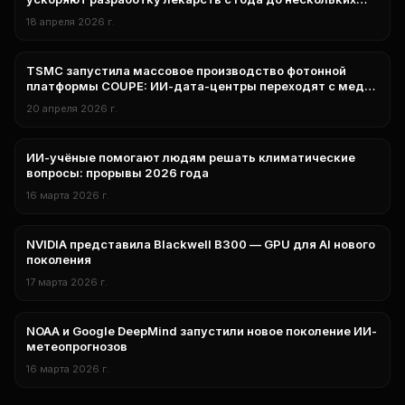
недель
18 апреля 2026 г.
TSMC запустила массовое производство фотонной
нейросети
платформы COUPE: ИИ-дата-центры переходят с меди
на свет
20 апреля 2026 г.
ИИ-учёные помогают людям решать климатические
Исследования
вопросы: прорывы 2026 года
16 марта 2026 г.
NVIDIA представила Blackwell B300 — GPU для AI нового
Технологии
поколения
17 марта 2026 г.
NOAA и Google DeepMind запустили новое поколение ИИ-
Наука
метеопрогнозов
16 марта 2026 г.