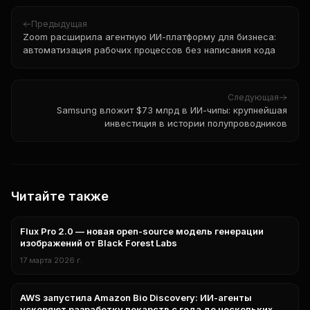
Предыдущая
Zoom расширила агентную ИИ-платформу для бизнеса:
автоматизация рабочих процессов без написания кода
Следующая
Samsung вложит $73 млрд в ИИ-чипы: крупнейшая
инвестиция в истории полупроводников
Читайте также
Flux Pro 2.0 — новая open-source модель генерации
нейросети
изображений от Black Forest Labs
17 марта 2026 г.
AWS запустила Amazon Bio Discovery: ИИ-агенты
нейросети
ускоряют разработку лекарств с года до нескольких